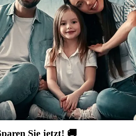
aren Sie jetzt! 🚚