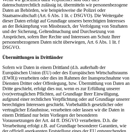
datenschutzrechtlich zulässig ist, übermitteln wir personenbezogene
Daten an Behörden, wie beispielsweise die Polizei oder
Staatsanwaltschaft (Art. 6 Abs. 1 lit. c DSGVO). Die Weitergabe
dieser Daten erfolgt auf Grundlage unseres berechtigten Interesses
an der Bekämpfung von Missbrauch, der Verfolgung von Straftaten
und der Sicherung, Geltendmachung und Durchsetzung von
Ansprüchen, sofern Ihre Rechte und Interessen am Schutz Ihrer
personenbezogenen Daten nicht überwiegen, Art. 6 Abs. 1 lit. f
DSGVO.
Übermittlungen in Drittländer
Sofern wir Daten in einem Drittland (d.h. außerhalb der
Europäischen Union (EU) oder des Europäischen Wirtschaftsraums
(EWR)) verarbeiten oder dies im Rahmen der Inanspruchnahme von
Diensten Dritter oder Offenlegung, bzw. Übermittlung von Daten an
Dritte geschieht, erfolgt dies nur, wenn es zur Erfüllung unserer
(vor)vertraglichen Pflichten, auf Grundlage Ihrer Einwilligung,
aufgrund einer rechtlichen Verpflichtung oder auf Grundlage unserer
berechtigten Interessen geschieht. Vorbehaltlich gesetzlicher oder
vertraglicher Erlaubnisse, verarbeiten oder lassen wir die Daten in
einem Drittland nur beim Vorliegen der besonderen
Voraussetzungen der Art. 44 ff. DSGVO verarbeiten. D.h. die
Verarbeitung erfolgt z.B. auf Grundlage besonderer Garantien, wie
der offiziell anerkannten Feststellung eines der EU entsprechenden